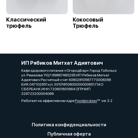
Классический
Кокосовый
трюфель
Трюфель
ИП Рябиков Митхат Адиятович
Кафе здорового питания «ОгородБар» Город Тобольск
ул. Ремезова 110/1 89867480295 ИП Рябиков Митхат
Адиятович Расчетный счет 40802810567770008388
БИК 047102651 к/с 30101810800000000651 ПАО
СБЕРБАНК ИНН 720601601664 ОГРНИП
326723200004068
Работает на эффективном ядре
Foodpicásso
ver. 3.2
Политика конфиденциальности
Публичная оферта