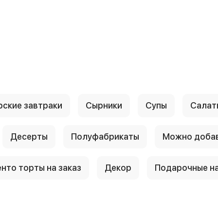
рские завтраки
Сырники
Супы
Салаты
Десерты
Полуфабрикаты
Можно доба
енто торты на заказ
Декор
Подарочные н