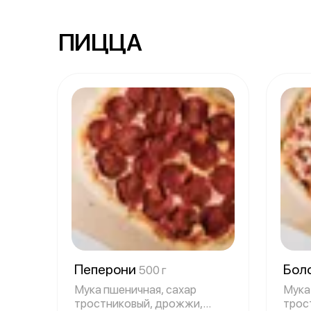
ПИЦЦА
Пеперони
Бол
500 г
Мука пшеничная, сахар
Мука
тростниковый, дрожжи,
трос