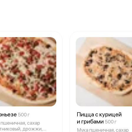
оньезе
Пицца с курицей
500 г
и грибами
500 г
 пшеничная, сахар
тниковый, дрожжи,
Мука пшеничная, сахар