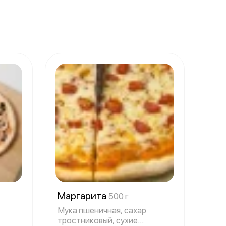
Маргарита
500 г
Мука пшеничная, сахар
тростниковый, сухие