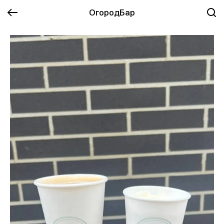
ОгородБар