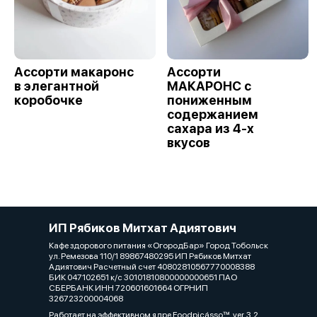
Ассорти макаронс
Ассорти
в элегантной
МАКАРОНС с
коробочке
пониженным
содержанием
сахара из 4-х
вкусов
ИП Рябиков Митхат Адиятович
Кафе здорового питания «ОгородБар» Город Тобольск
ул. Ремезова 110/1 89867480295 ИП Рябиков Митхат
Адиятович Расчетный счет 40802810567770008388
БИК 047102651 к/с 30101810800000000651 ПАО
СБЕРБАНК ИНН 720601601664 ОГРНИП
326723200004068
Работает на эффективном ядре
Foodpicásso
ver. 3.2