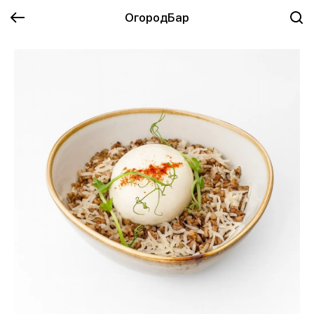
ОгородБар