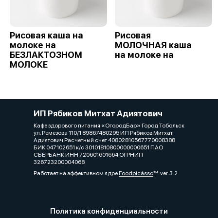
Рисовая каша на
Рисовая
молоке на
МОЛОЧНАЯ каша
БЕЗЛАКТОЗНОМ
на молоке на
МОЛОКЕ
ИП Рябиков Митхат Адиятович
Кафе здорового питания «ОгородБар» Город Тобольск
ул. Ремезова 110/1 89867480295 ИП Рябиков Митхат
Адиятович Расчетный счет 40802810567770008388
БИК 047102651 к/с 30101810800000000651 ПАО
СБЕРБАНК ИНН 720601601664 ОГРНИП
326723200004068
Работает на эффективном ядре
Foodpicásso
ver. 3.2
Политика конфиденциальности