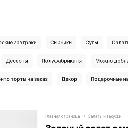
рские завтраки
Сырники
Супы
Салаты
Десерты
Полуфабрикаты
Можно доба
енто торты на заказ
Декор
Подарочные н
Главная страница
Салаты и закуски