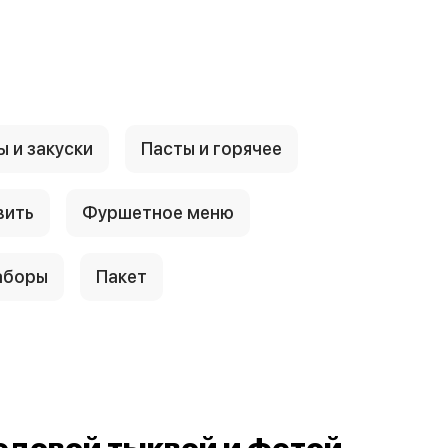
 и закуски
Пасты и горячее
вить
Фуршетное меню
аборы
Пакет