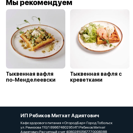
Мы рекомендуем
Тыквенная вафля
Тыквенная вафля с
по-Менделеевски
креветками
ИП Рябиков Митхат Адиятович
Кафе здорового питания «ОгородБар» Город Тобольск
ул. Ремезова 110/1 89867480295 ИП Рябиков Митхат
Адиятович Расчетный счет 40802810567770008388