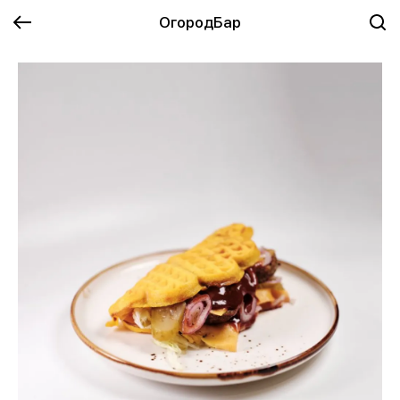
ОгородБар