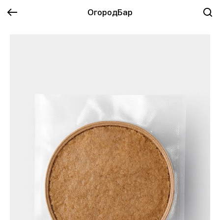
ОгородБар