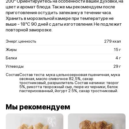
200° Ориентируйтесь на особенности вашей духовки, на
цвет и аромат блюда. Также мы рекомендуем после
приготовления остудить запеканку в течении часа.
Хранить в морозильной камере при температуре не
выше - 18°С 90 дней с даты изготовления. Не подлежит
повторной заморозке.
Энерг. ценность
279 ккал
Жиры
15 г
Белки
4 г
Углеводы
29 г
Состав
Состав теста: мука цельнозерновая пшеничная, мука
овсяная, масло сливочное 82,5%, сахар
тростниковый, разрыхлитель Состав начинки: творог
5%, рикотта творожный сыр, пюре из черники, белок
пастеризованный, йогурт 2.5%, сахар тростниковый.
Мы рекомендуем