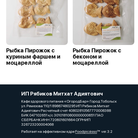
Рыбка Пирожок с
Рыбка Пирожок с
куриным фаршем и
беконом и
моцареллой
моцареллой
ИП Рябиков Митхат Адиятович
Кафе здорового питания «ОгородБар» Город Тобольск
ул. Ремезова 110/1 89867480295 ИП Рябиков Митхат
Адиятович Расчетный счет 40802810567770008388
БИК 047102651 к/с 30101810800000000651 ПАО
СБЕРБАНК ИНН 720601601664 ОГРНИП
326723200004068
Работает на эффективном ядре
Foodpicásso
ver. 3.2