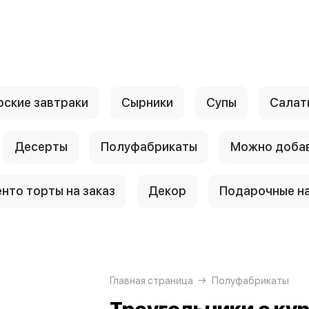
рские завтраки
Сырники
Супы
Салаты
Десерты
Полуфабрикаты
Можно доба
енто торты на заказ
Декор
Подарочные н
Главная страница
Полуфабрикаты