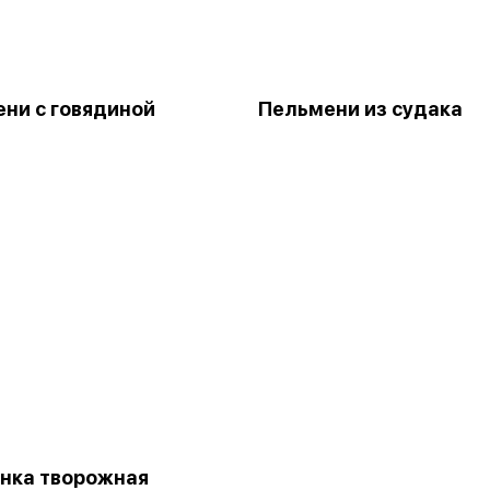
ни с говядиной
Пельмени из судака
нка творожная