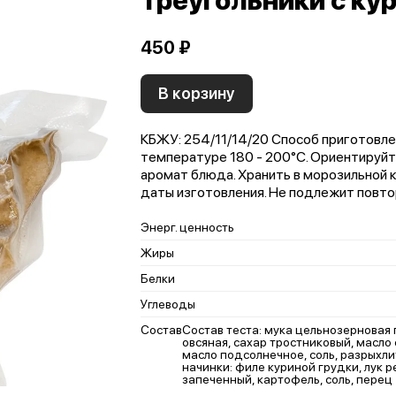
Треугольники с ку
450 ₽
В корзину
КБЖУ: 254/11/14/20 Способ приготовле
температуре 180 - 200°С. Ориентируйте
аромат блюда. Хранить в морозильной к
даты изготовления. Не подлежит повто
Энерг. ценность
Жиры
Белки
Углеводы
Состав
Состав теста: мука цельнозерновая
овсяная, сахар тростниковый, масло 
масло подсолнечное, соль, разрыхли
начинки: филе куриной грудки, лук 
запеченный, картофель, соль, перец