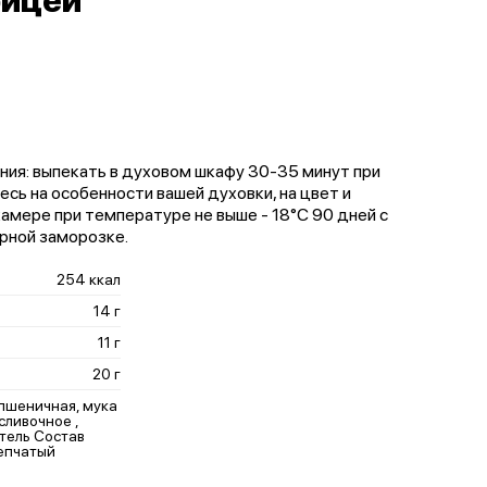
рицей
ния: выпекать в духовом шкафу 30-35 минут при
сь на особенности вашей духовки, на цвет и
амере при температуре не выше - 18°С 90 дней с
рной заморозке.
254 ккал
14 г
11 г
20 г
 пшеничная, мука
сливочное ,
тель Состав
репчатый