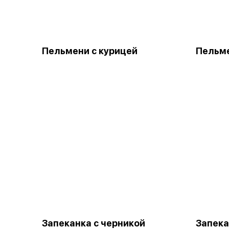
Пельмени с курицей
Пельме
Запеканка с черникой
Запека