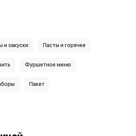
 и закуски
Пасты и горячее
вить
Фуршетное меню
аборы
Пакет