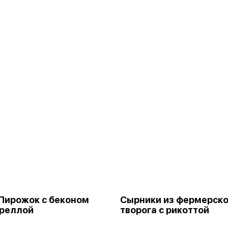
Пирожок с беконом
Сырники из фермерско
ареллой
творога с рикоттой