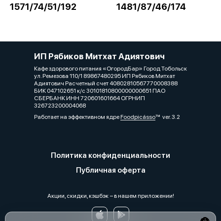
1571/74/51/192
1481/87/46/174
ИП Рябиков Митхат Адиятович
Кафе здорового питания «ОгородБар» Город Тобольск
ул. Ремезова 110/1 89867480295 ИП Рябиков Митхат
Адиятович Расчетный счет 40802810567770008388
БИК 047102651 к/с 30101810800000000651 ПАО
СБЕРБАНК ИНН 720601601664 ОГРНИП
326723200004068
Работает на эффективном ядре
Foodpicásso
ver. 3.2
Политика конфиденциальности
Публичная оферта
Акции, скидки, кэшбэк − в нашем приложении!