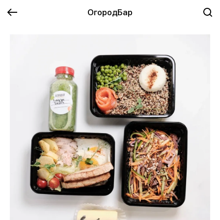
ОгородБар