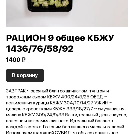
РАЦИОН 9 общее КБЖУ
1436/76/58/92
1400 ₽
В корзину
ЗАВТРАК ~ овсяный блин со шпинатом, тунцом и
творожным сыром КБЖУ 490/24/8/25 ОБЕД ~
пельмени из курицы КБЖУ 304/10/14/27 УЖИН ~
цезарь с креветками КБЖУ 333/18/27/7 ~ смузи вишня-
малина КБЖУ 309/24/9/33 Ваш идеальный день: вкусно,
полезно и ни грамма лишнего. Идеальный баланс в
каждой тарелке. Готовим без лишнего масла и калорий.
Используем щадящий СУВИД, чтобы сохранить все