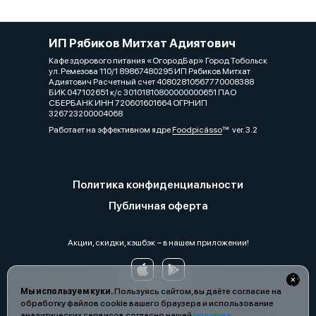
ИП Рябиков Митхат Адиятович
Кафе здорового питания «ОгородБар» Город Тобольск
ул. Ремезова 110/1 89867480295 ИП Рябиков Митхат
Адиятович Расчетный счет 40802810567770008388
БИК 047102651 к/с 30101810800000000651 ПАО
СБЕРБАНК ИНН 720601601664 ОГРНИП
326723200004068
Работает на эффективном ядре
Foodpicásso
ver. 3.2
Политика конфиденциальности
Публичная оферта
Акции, скидки, кэшбэк − в нашем приложении!
Мы используем куки.
Пользуясь сайтом, вы даёте согласие на
обработку файлов cookie вашего браузера и использование
аналитических сервисов согласно нашей
политике