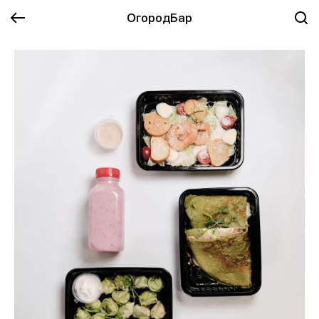
ОгородБар