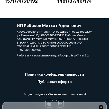
1571/74/51/192
1481/87/46/174
ИП Рябиков Митхат Адиятович
Кафе здорового питания «ОгородБар» Город Тобольск
ул. Ремезова 110/1 89867480295 ИП Рябиков Митхат
Адиятович Расчетный счет 40802810567770008388
БИК 047102651 к/с 30101810800000000651 ПАО
СБЕРБАНК ИНН 720601601664 ОГРНИП
326723200004068
Работает на эффективном ядре
Foodpicásso
ver. 3.2
Политика конфиденциальности
Публичная оферта
Акции, скидки, кэшбэк − в нашем приложении!