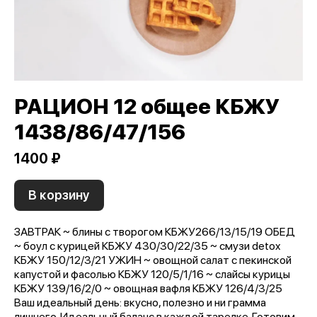
РАЦИОН 12 общее КБЖУ
1438/86/47/156
1400 ₽
В корзину
ЗАВТРАК ~ блины с творогом КБЖУ266/13/15/19 ОБЕД
~ боул с курицей КБЖУ 430/30/22/35 ~ смузи detox
КБЖУ 150/12/3/21 УЖИН ~ овощной салат с пекинской
капустой и фасолью КБЖУ 120/5/1/16 ~ слайсы курицы
КБЖУ 139/16/2/0 ~ овощная вафля КБЖУ 126/4/3/25
Ваш идеальный день: вкусно, полезно и ни грамма
лишнего. Идеальный баланс в каждой тарелке. Готовим