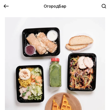
ОгородБар